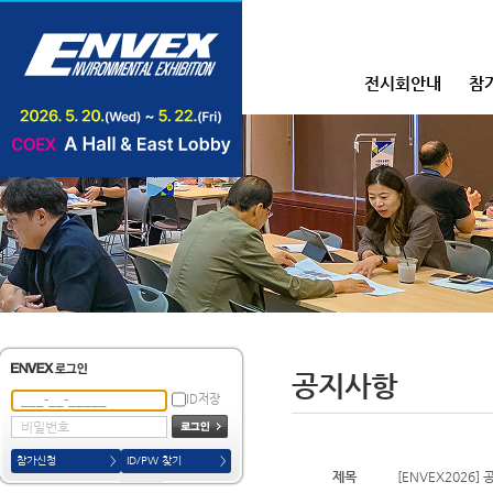
전시회안내
참
공지사항
ID저장
참가신청
>
ID/PW 찾기
>
제목
[ENVEX2026]