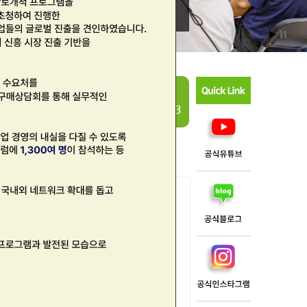
&그린에너지전
슈어
전시회 문의
로드
02. 3407. 1540~1543
기업