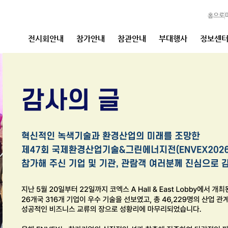
홈으로
전시회안내
참가안내
참관안내
부대행사
정보센
환경산업 & 탄소중
제47회