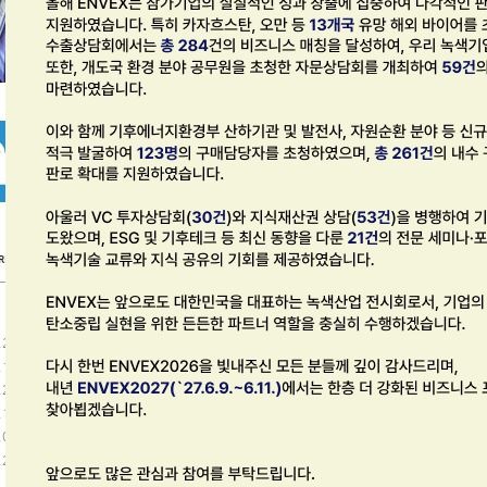
참가기업
전시참관
브로
로그인
사전등록
다운
ENVEX 배너존
주요참가
.21
.15
.26
.11
.02
.27