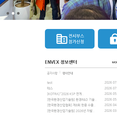
전시부스
참가신청
ENVEX 정보센터
공지사항
행사안내
2026.07
test
2026.07
테스
2026.05
[KOTRA] 「2026 KSP 연계..
2026.05
[한국환경산업기술원] 환경R&D 기술..
2026.04
[한국환경산업협회] 제8회 한중 수출..
2026.03
[한국환경산업기술원] 2026년 자발..